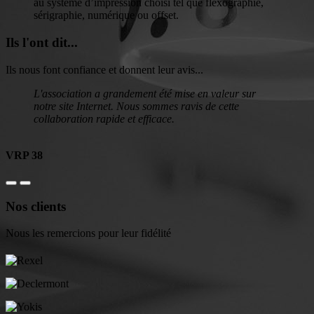
au système d’impression choisi tel que flexographie,
sérigraphie, numérique ou offset.
Ils l'ont dit...
Ils nous font confiance et donnent leur avis...
L'association a grandement été mise en valeur sur
notre site Internet. Nous sommes ravis de cette
collaboration rapide et efficace.
VRP 38
Nos clients
Nous les remercions pour leur fidélité