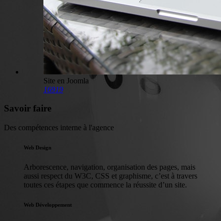
Site en Joomla
16919
Savoir faire
Des compétences interne à l'agence
Web Design
Arborescence, navigation, organisation des pages, mais
aussi respect du W3C, CSS et graphisme, c’est à travers
toutes ces étapes que commence la réussite d’un site.
Web Développement