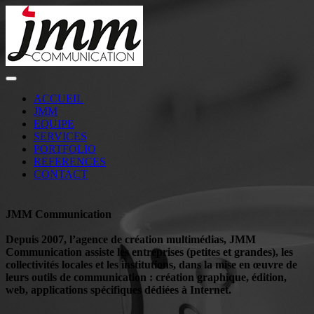
ACCUEIL
JMM
EQUIPE
SERVICES
PORTFOLIO
REFERENCES
CONTACT
JMM Communication
Depuis 2007, l’agence de création multimédias, JMM
Communication assiste les entreprises (petites et grandes), les
collectivités locales et les institutions, dans la mise en œuvre de
leurs outils de communication : création graphique, édition,
web, applications spécifiques dédiées à Internet.