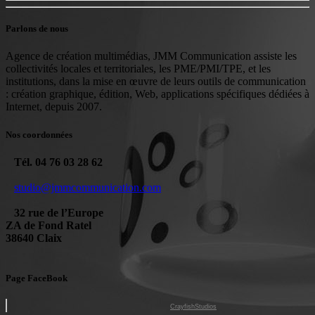
Parlons de nous
Agence de création multimédias, JMM Communication assiste les
collectivités locales et territoriales, les PME/PMI/TPE, et les
institutions, dans la mise en œuvre de leurs outils de communication
: création graphique, édition, Web, applications spécifiques dédiées à
Internet, depuis 2007.
Nos coordonnées
Tél. 04 76 03 28 62
studio@jmmcommunication.com
32 rue de l’Europe
ZA de Fond Ratel
38640 Claix
Page FaceBook
CrayfishStudios