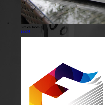
Site en Joomla
19914