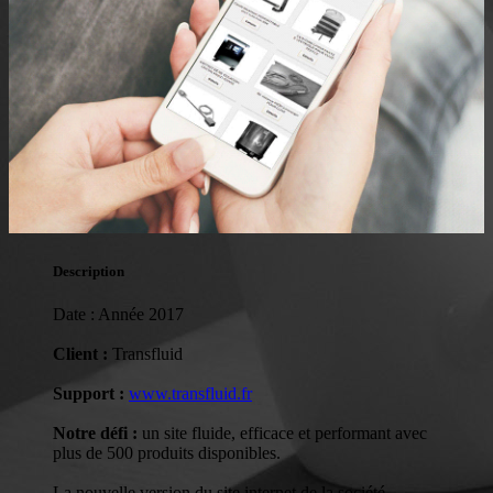
Description
Date : Année 2017
Client :
Transfluid
Support :
www.transfluid.fr
Notre défi :
un site fluide, efficace et performant avec
plus de 500 produits disponibles.
La nouvelle version du site internet de la société