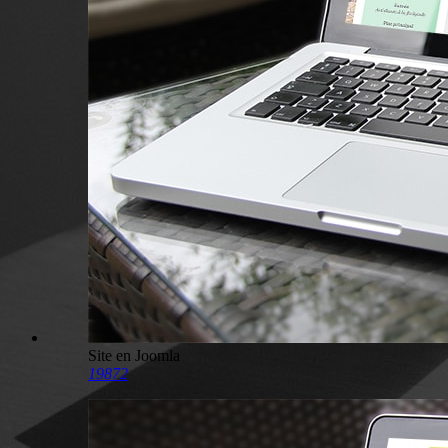
Site en Joomla
19872