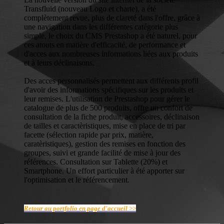
Transfluid (nouveau Logo et charte), a été
complètement revue, plus de clareté dans l'offre, grâce à
une navigation dans les différentes catégorie plus
simple, le choix du CMS Prestashop a été naturel, pour
ces atouts en matière d'efficacité, de performance et
d'acces aux nombreuses informations liées aux produits
et à leurs déclinaisons.
Des acces personnalisés permettent aux différents profil
d'avoir des informations spécifiques sur les produits et
leur remises. L'utilisation de Prestashop pour gérer le
catalogue de plus de 500 produits, offre un confort de
consultation de la fiche produit, accessoires, déclinaison
de tailles et caractèristiques, mise en place de tri par
facette (sélection rapide par prix, matière,
caratèristiques), gestion des remises en fonction des
groupes, suivi et grande facilité de mise à jour des
références. Consultation sur Tablette (20%) et
Smartphone. Un effort particulier à été apporter sur
l'optimisation et le référencement.
Retour au portfolio en page d'accueil >>