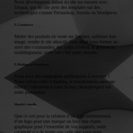
Nous développons, autant du site sur mesure avec
Drupal, que du site avec des templates sur des
technologies comme Prestashop, Joomla ou Wordpress.
E-Commerce
Mettre des produits en vente sur Internet, sublimer leur
image, rendre le site attractif, mais aussi vous former au
suivi des commandes, des coûts d’envoi, la gestion du
multilinguisme, notre but c’est votre réussite.
E-Mailing ou Newsletter
Vous avez des campagnes publicitaires à envoyer ?
Nous créons votre e-mailing, le transformons message
html et l’adressons à votre fichier client/prospect via
notre plateforme.
Identité visuelle
Que ce soit pour la création d’un logo institutionnel,
d’un logo pour une marque ou bien une charte
graphique pour l’ensemble de vos supports, notre
créativité n’a de limite que celle que vous nous