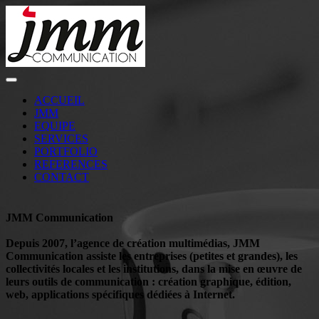
ACCUEIL
JMM
EQUIPE
SERVICES
PORTFOLIO
REFERENCES
CONTACT
JMM Communication
Depuis 2007, l’agence de création multimédias, JMM
Communication assiste les entreprises (petites et grandes), les
collectivités locales et les institutions, dans la mise en œuvre de
leurs outils de communication : création graphique, édition,
web, applications spécifiques dédiées à Internet.