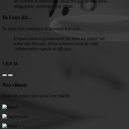
au système d’impression choisi tel que flexographie,
sérigraphie, numérique ou offset.
Ils l'ont dit...
Ils nous font confiance et donnent leur avis...
L'association a grandement été mise en valeur sur
notre site Internet. Nous sommes ravis de cette
collaboration rapide et efficace.
VRP 38
Nos clients
Nous les remercions pour leur fidélité