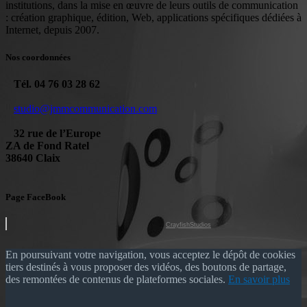
institutions, dans la mise en œuvre de leurs outils de communication
: création graphique, édition, Web, applications spécifiques dédiées à
Internet, depuis 2007.
Nos coordonnées
Tél. 04 76 03 28 62
studio@jmmcommunication.com
32 rue de l’Europe
ZA de Fond Ratel
38640 Claix
Page FaceBook
CrayfishStudios
En poursuivant votre navigation, vous acceptez le dépôt de cookies
tiers destinés à vous proposer des vidéos, des boutons de partage,
des remontées de contenus de plateformes sociales.
En savoir plus