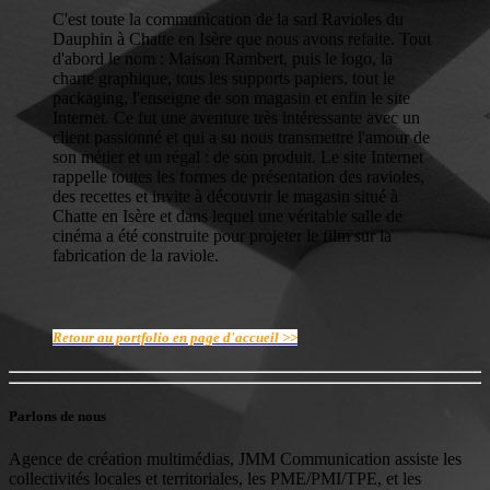
C'est toute la communication de la sarl Ravioles du
Dauphin à Chatte en Isère que nous avons refaite. Tout
d'abord le nom : Maison Rambert, puis le logo, la
charte graphique, tous les supports papiers, tout le
packaging, l'enseigne de son magasin et enfin le site
Internet. Ce fut une aventure très intéressante avec un
client passionné et qui a su nous transmettre l'amour de
son métier et un régal : de son produit. Le site Internet
rappelle toutes les formes de présentation des ravioles,
des recettes et invite à découvrir le magasin situé à
Chatte en Isère et dans lequel une véritable salle de
cinéma a été construite pour projeter le film sur la
fabrication de la raviole.
Retour au portfolio en page d'accueil >>
Parlons de nous
Agence de création multimédias, JMM Communication assiste les
collectivités locales et territoriales, les PME/PMI/TPE, et les