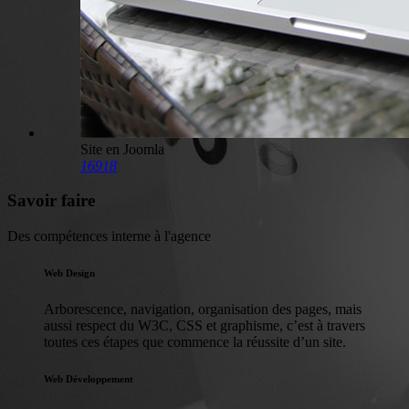
Site en Joomla
16918
Savoir faire
Des compétences interne à l'agence
Web Design
Arborescence, navigation, organisation des pages, mais
aussi respect du W3C, CSS et graphisme, c’est à travers
toutes ces étapes que commence la réussite d’un site.
Web Développement