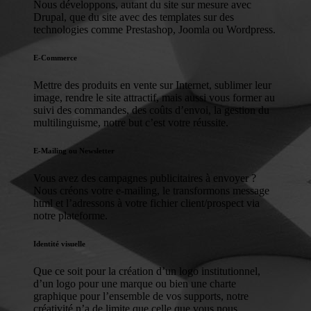
Nous développons, autant du site sur mesure avec
Drupal, que du site avec des templates sur des
technologies comme Prestashop, Joomla ou Wordpress.
E-Commerce
Mettre des produits en vente sur Internet, sublimer leur
image, rendre le site attractif, mais aussi vous former au
suivi des commandes, des coûts d’envoi, la gestion du
multilinguisme, notre but c’est votre réussite.
E-Mailing ou Newsletter
Vous avez des campagnes publicitaires à envoyer ?
Nous créons votre e-mailing, le transformons message
html et l’adressons à votre fichier client/prospect via
notre plateforme.
Identité visuelle
Que ce soit pour la création d’un logo institutionnel,
d’un logo pour une marque ou bien une charte
graphique pour l’ensemble de vos supports, notre
créativité n’a de limite que celle que vous nous